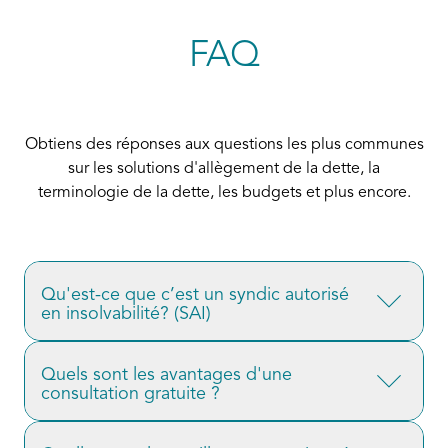
FAQ
Obtiens des réponses aux questions les plus communes
sur les solutions d'allègement de la dette, la
terminologie de la dette, les budgets et plus encore.
Qu'est-ce que c’est un syndic autorisé
en insolvabilité? (SAI)
Les (
SAI
) sont les seuls experts au Canada autorisés
Quels sont les avantages d'une
consultation gratuite ?
à réduire ou à éliminer les dettes dans le cadre
d'une proposition de consommateur ou d'une
Il peut être intimidant de faire le premier pas vers la