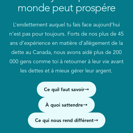
Vous avez peut-être du mal à gérer votre revenu et
monde peut prospére
vos dépenses et à épargner.
Comment cela affectera-t-il ma cote de crédit ?
Vous devez emprunter davantage pour défrayer
vos dépenses mensuelles
Avec qui vais-je travailler tout au long du
L’endettement auquel tu fais face aujourd’hui
processus et à quelle fréquence ?
n’est pas pour toujours. Forts de nos plus de 45
Vous recevez des appels des créanciers
ans d’expérience en matière d’allégement de la
Pendant combien de temps vais-je suivre ma
Vous manquez des paiements
dette au Canada, nous avons aidé plus de 200
solution de désendettement ?
Vous ne savez pas au juste combien vous devez
000 gens comme toi à retourner à leur vie avant
Une fois que vous m’aurez aidé avec ma dette,
les dettes et à mieux gérer leur argent.
Vous comptez souvent sur la protection contre
est-ce la fin de notre collaboration ?
les découverts de votre compte bancaire
Ce quil faut savoir
Vous vous sentez stressé ou inquiet au sujet de
vos dettes
À quoi sattendre
Vous cachez vos dettes ou vos dépenses
Ce qui nous rend différent