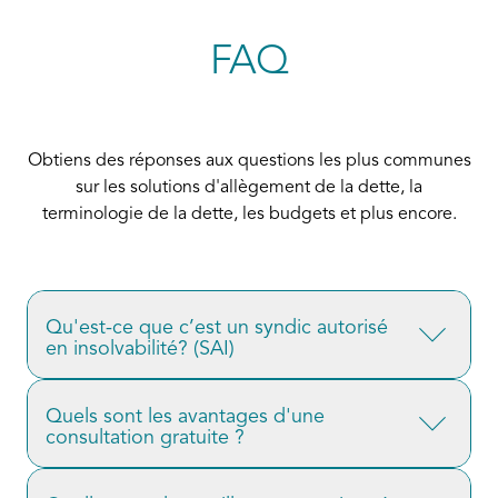
FAQ
Obtiens des réponses aux questions les plus communes
sur les solutions d'allègement de la dette, la
terminologie de la dette, les budgets et plus encore.
Qu'est-ce que c’est un syndic autorisé
en insolvabilité? (SAI)
Les (
SAI
) sont les seuls experts au Canada autorisés
Quels sont les avantages d'une
consultation gratuite ?
à réduire ou à éliminer les dettes dans le cadre
d'une proposition de consommateur ou d'une
Il peut être intimidant de faire le premier pas vers la