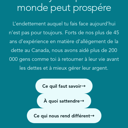
Vous avez peut-être du mal à gérer votre revenu et
monde peut prospére
vos dépenses et à épargner.
Comment cela affectera-t-il ma cote de crédit ?
Vous devez emprunter davantage pour défrayer
vos dépenses mensuelles
Avec qui vais-je travailler tout au long du
L’endettement auquel tu fais face aujourd’hui
processus et à quelle fréquence ?
n’est pas pour toujours. Forts de nos plus de 45
Vous recevez des appels des créanciers
ans d’expérience en matière d’allégement de la
Pendant combien de temps vais-je suivre ma
Vous manquez des paiements
dette au Canada, nous avons aidé plus de 200
solution de désendettement ?
Vous ne savez pas au juste combien vous devez
000 gens comme toi à retourner à leur vie avant
Une fois que vous m’aurez aidé avec ma dette,
les dettes et à mieux gérer leur argent.
Vous comptez souvent sur la protection contre
est-ce la fin de notre collaboration ?
les découverts de votre compte bancaire
Ce quil faut savoir
Vous vous sentez stressé ou inquiet au sujet de
vos dettes
À quoi sattendre
Vous cachez vos dettes ou vos dépenses
Ce qui nous rend différent