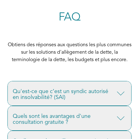
FAQ
Obtiens des réponses aux questions les plus communes
sur les solutions d'allègement de la dette, la
terminologie de la dette, les budgets et plus encore.
Qu'est-ce que c’est un syndic autorisé
en insolvabilité? (SAI)
Les (
SAI
) sont les seuls experts au Canada autorisés
Quels sont les avantages d'une
consultation gratuite ?
à réduire ou à éliminer les dettes dans le cadre
d'une proposition de consommateur ou d'une
Il peut être intimidant de faire le premier pas vers la