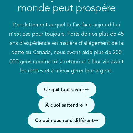
Vous avez peut-être du mal à gérer votre revenu et
monde peut prospére
vos dépenses et à épargner.
Comment cela affectera-t-il ma cote de crédit ?
Vous devez emprunter davantage pour défrayer
vos dépenses mensuelles
Avec qui vais-je travailler tout au long du
L’endettement auquel tu fais face aujourd’hui
processus et à quelle fréquence ?
n’est pas pour toujours. Forts de nos plus de 45
Vous recevez des appels des créanciers
ans d’expérience en matière d’allégement de la
Pendant combien de temps vais-je suivre ma
Vous manquez des paiements
dette au Canada, nous avons aidé plus de 200
solution de désendettement ?
Vous ne savez pas au juste combien vous devez
000 gens comme toi à retourner à leur vie avant
Une fois que vous m’aurez aidé avec ma dette,
les dettes et à mieux gérer leur argent.
Vous comptez souvent sur la protection contre
est-ce la fin de notre collaboration ?
les découverts de votre compte bancaire
Ce quil faut savoir
Vous vous sentez stressé ou inquiet au sujet de
vos dettes
À quoi sattendre
Vous cachez vos dettes ou vos dépenses
Ce qui nous rend différent